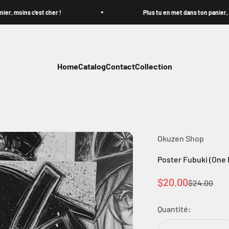
oins c'est cher !
Plus tu en met dans ton panier, moins c
Home
Catalog
Contact
Collection
Okuzen Shop
Poster Fubuki (One
Prix de vente
$20.00
Prix normal
$24.00
Quantité: