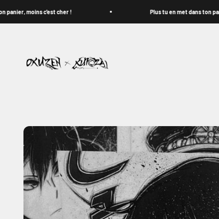
Passer au contenu
er, moins c'est cher !
Plus tu en met dans ton panier, m
Okuzen Shop