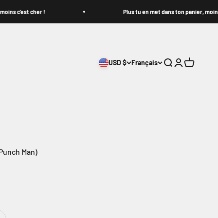
'est cher !
Plus tu en met dans ton panier, moins c'est 
USD $
Français
Ouvrir la recher
Ouvrir le com
Voir le pa
 Punch Man)