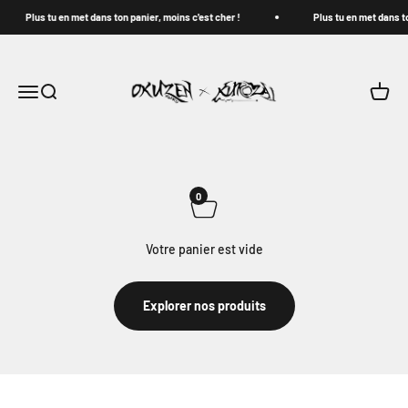
Passer au contenu
Plus tu en met dans ton panier, moins c'est cher !
Plus tu en met dans to
Okuzen Shop
Ouvrir la navigation
Ouvrir la recherche
Voir le
0
Votre panier est vide
Explorer nos produits