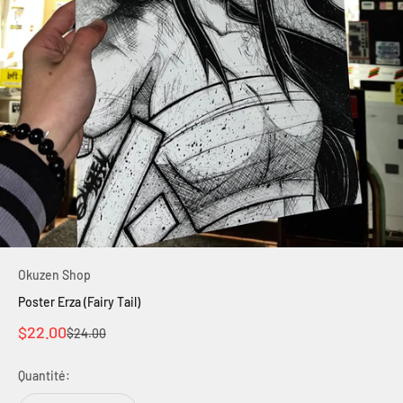
Okuzen Shop
Poster Erza (Fairy Tail)
Prix de vente
$22.00
Prix normal
$24.00
Quantité: