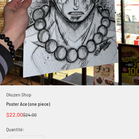
Okuzen Shop
Poster Ace (one piece)
Prix de vente
$22.00
Prix normal
$24.00
Quantité: