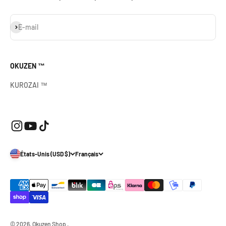
S'inscrire
E-mail
OKUZEN ™
KUROZAI ™
États-Unis (USD $)
Français
© 2026, Okuzen Shop .