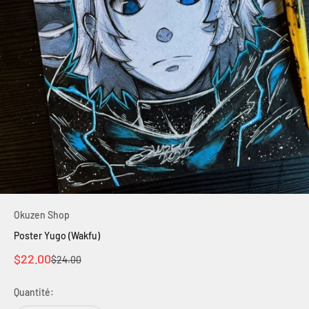
Okuzen Shop
Poster Yugo (Wakfu)
Prix de vente
$22.00
Prix normal
$24.00
Quantité: