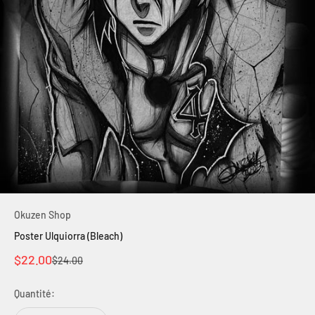
Okuzen Shop
Poster Ulquiorra (Bleach)
Prix de vente
$22.00
Prix normal
$24.00
Quantité: