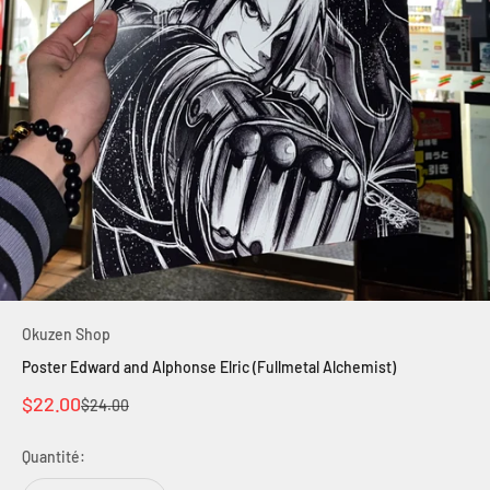
Okuzen Shop
Poster Edward and Alphonse Elric (Fullmetal Alchemist)
Prix de vente
$22.00
Prix normal
$24.00
Quantité: