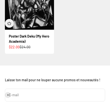
Poster Dark Deku (My Hero
Academia)
Prix de vente
Prix normal
$22.00
$24.00
Laisse ton mail pour ne louper aucune promos et nouveautés !
S'inscrire
E-mail