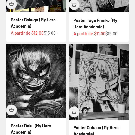
Poster Bakugo (My Hero
Poster Toga Himiko (My
Academia)
Hero Academia)
Prix de vente
Prix normal
A partir de $12.00
$15.00
Prix de vente
Prix normal
A partir de $11.00
$15.00
Poster Deku (My Hero
Poster Ochaco (My Hero
Academia)
Academia)