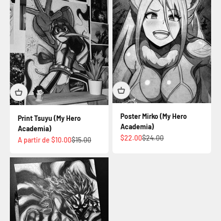
Poster Mirko (My Hero
Print Tsuyu (My Hero
Academia)
Academia)
Prix de vente
Prix normal
$22.00
$24.00
Prix de vente
Prix normal
A partir de $10.00
$15.00