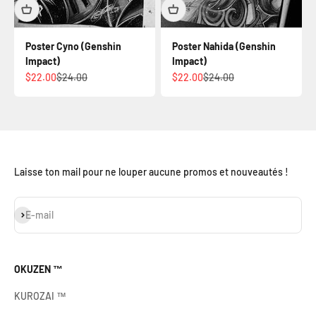
Poster Cyno (Genshin
Poster Nahida (Genshin
Impact)
Impact)
Prix de vente
Prix normal
Prix de vente
Prix normal
$22.00
$24.00
$22.00
$24.00
Laisse ton mail pour ne louper aucune promos et nouveautés !
S'inscrire
E-mail
OKUZEN ™
KUROZAI ™