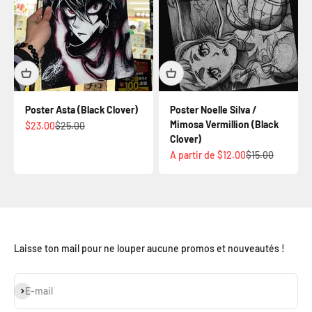
Poster Asta (Black Clover)
Poster Noelle Silva /
Mimosa Vermillion (Black
Prix de vente
Prix normal
$23.00
$25.00
Clover)
Prix de vente
Prix normal
A partir de $12.00
$15.00
Laisse ton mail pour ne louper aucune promos et nouveautés !
S'inscrire
E-mail